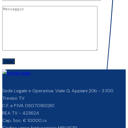
Invia
Sede Legale e Operativa: Viale G. Appiani 20b - 31100
Treviso TV
C.F. e P.IVA 05070160261
REA TV - 423624
Cap. Soc. € 10.000 i.v.
Codice unico fatturazione M5UXCR1