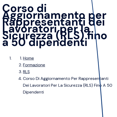
Corso di
Aggiornamento per
Rappresentanti dei
Lavoratori per la
Sicurezza (RLS) fino
a 50 dipendenti
Home
Formazione
RLS
Corso Di Aggiornamento Per Rappresentanti
Dei Lavoratori Per La Sicurezza (RLS) Fino A 50
Dipendenti