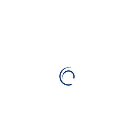
Prev Post
UNI 12010:2026 – Nuovi
Requisiti Per I Controlli
Periodici Di Funi, Catene E
Brache
Next Post
Nuove Verifiche Triennali
Obbligatorie Per PLE E
Piattaforme Fuori Strada