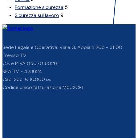
Formazione sicurezza
5
Sicurezza sul lavoro
9
Sede Legale e Operativa: Viale G. Appiani 20b - 31100
Treviso TV
C.F. e P.IVA 05070160261
REA TV - 423624
Cap. Soc. € 10.000 i.v.
Codice unico fatturazione M5UXCR1